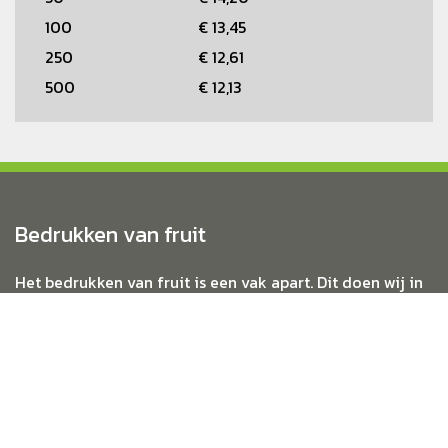
100
€ 13,45
250
€ 12,61
500
€ 12,13
Bedrukken van fruit
Het bedrukken van fruit is een vak apart. Dit doen wij in
eigen huis met geavanceerde apparatuur. We staat altijd
open voor speciale wensen en specifieke soorten fruit.
Bedrukt-Fruit is actief in heel Nederland en bedrukt
alleen fruit van goede kwaliteit.