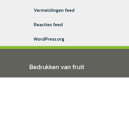
Vermeldingen feed
Reacties feed
WordPress.org
Bedrukken van fruit
Het bedrukken van fruit is een vak apart. Dit d
soorten fruit. Bedrukt-Fruit is actief in heel N
Algemene voorwaarden
Privacy
© 2018 bed